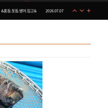
 &홍돔.돗돔.병어.입고&
2026.07.07
일 & 자바리입고&
2026.07.30