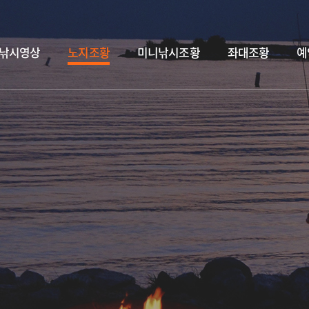
낚시영상
노지조황
미니낚시조황
좌대조황
예
독도바다낚시터 7월 29일 &대병어.홍돔.돗돔.병어 입고&
2026.07.29
독도바다낚시터 7월 7일
2026.07.31
독도바다낚시터 7월 30