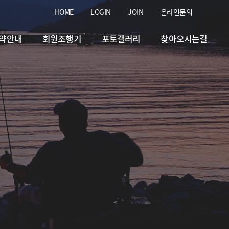
HOME
LOGIN
JOIN
온라인문의
약안내
회원조행기
포토갤러리
찾아오시는길
 &홍돔.돗돔.병어.입고&
2026.07.07
일 & 자바리입고&
2026.07.30