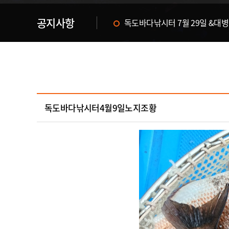
공지사항
독도바다낚시터 & 휴무공지&
독도바다낚시터4월9일노지조황