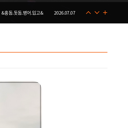
 &홍돔.돗돔.병어.입고&
2026.07.07
일 & 자바리입고&
2026.07.30