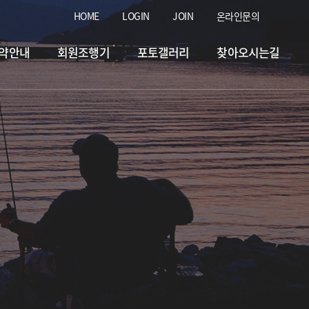
HOME
LOGIN
JOIN
온라인문의
약안내
회원조행기
포토갤러리
찾아오시는길
 &홍돔.돗돔.병어.입고&
2026.07.07
일 & 자바리입고&
2026.07.30