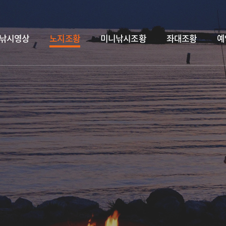
낚시영상
노지조황
미니낚시조황
좌대조황
예
독도바다낚시터 7월 29일 &대병어.홍돔.돗돔.병어 입고&
2026.07.29
독도바다낚시터 7월 7일
2026.07.31
독도바다낚시터 7월 30