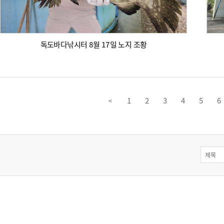
독도바다낚시터 8월 17일 노지 조황
1
2
3
4
5
6
<