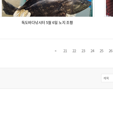
독도바다낚시터 5월 6일 노지 조황
21
22
23
24
25
26
<