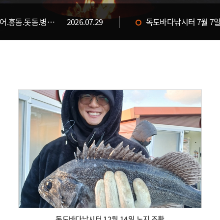
독도바다낚시터 7월 29일 &대병어.홍돔.돗돔.병어 입고&
2026.07.29
독도바다낚시터 7월 7일
2026.07.31
독도바다낚시터 7월 30
독도바다낚시터 12월 14일 노지 조황