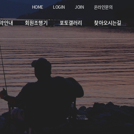
HOME
LOGIN
JOIN
온라인문의
약안내
회원조행기
포토갤러리
찾아오시는길
 &홍돔.돗돔.병어.입고&
2026.07.07
일 & 자바리입고&
2026.07.30