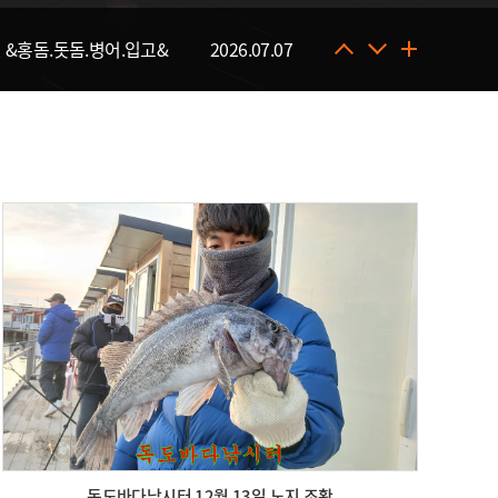
 &홍돔.돗돔.병어.입고&
2026.07.07
일 & 자바리입고&
2026.07.30
독도바다낚시터 12월 13일 노지 조황