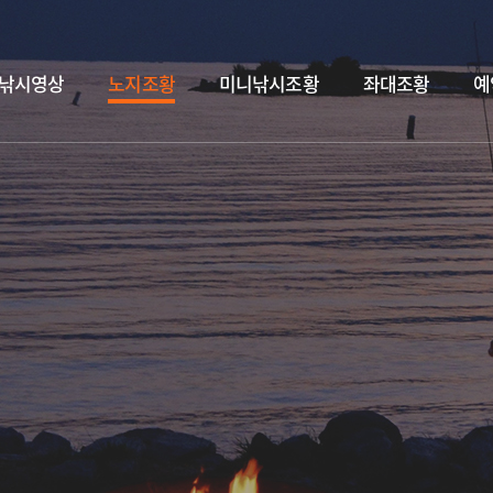
낚시영상
노지조황
미니낚시조황
좌대조황
예
독도바다낚시터 7월 29일 &대병어.홍돔.돗돔.병어 입고&
2026.07.29
독도바다낚시터 7월 7일
2026.07.31
독도바다낚시터 7월 30