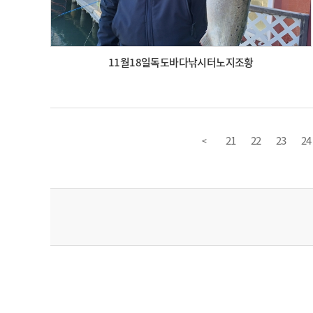
11월18일독도바다낚시터노지조황
21
22
23
24
<