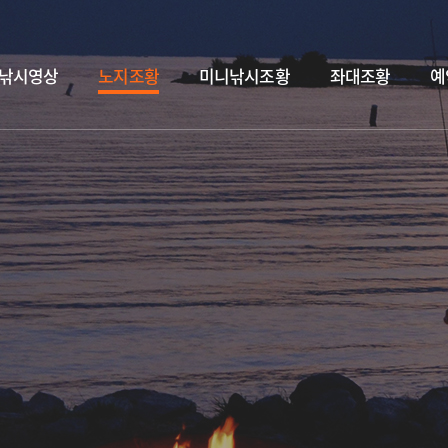
낚시영상
노지조황
미니낚시조황
좌대조황
예
독도바다낚시터 7월 29일 &대병어.홍돔.돗돔.병어 입고&
2026.07.29
독도바다낚시터 7월 7일
2026.07.31
독도바다낚시터 7월 30