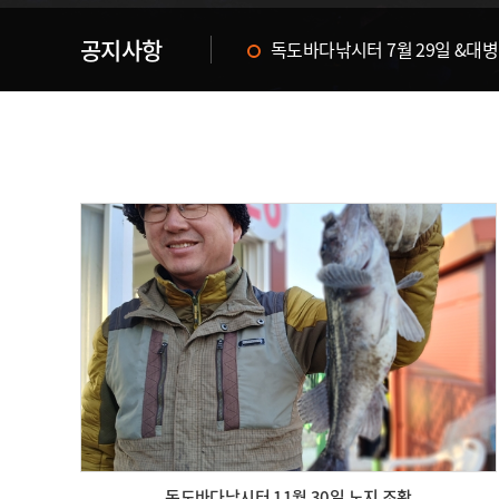
공지사항
독도바다낚시터 & 휴무공지&
독도바다낚시터 11월 30일 노지 조황