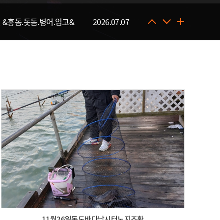
 &홍돔.돗돔.병어.입고&
2026.07.07
일 & 자바리입고&
2026.07.30
11월26일독도바다낚시터노지조황