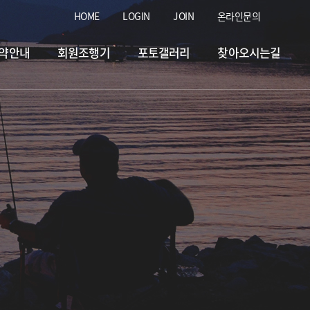
HOME
LOGIN
JOIN
온라인문의
약안내
회원조행기
포토갤러리
찾아오시는길
 &홍돔.돗돔.병어.입고&
2026.07.07
일 & 자바리입고&
2026.07.30