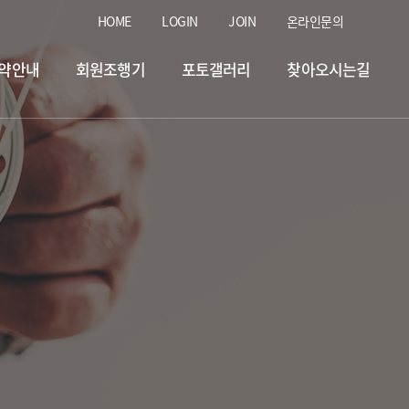
HOME
LOGIN
JOIN
온라인문의
약안내
회원조행기
포토갤러리
찾아오시는길
방어 플라이 히트 영상.
2019.07.03
부도 독도 바다터
2019.12.23