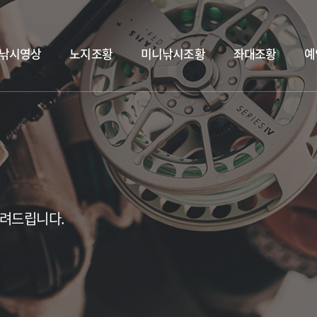
낚시영상
노지조황
미니낚시조황
좌대조황
예
알려드립니다.
2019.12.19
2019.7.02 점성어 대
시터에서~
2020.08.14
스틸헤드 플라이낚시 대