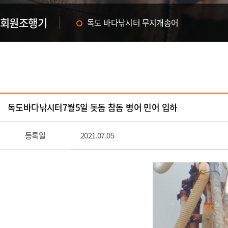
회원조행기
독도 바다낚시터 무지개송어
한여름의 화이팅! 독도 바다낚시터에서~
독도바다낚시터7월5일 돗돔 참돔 병어 민어 입하
등록일
2021.07.05